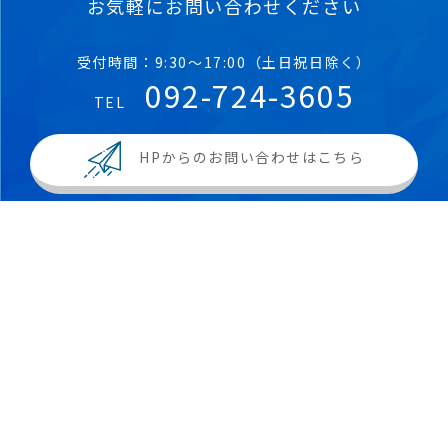
お気軽にお問い合わせください
受付時間：9:30～17:00（土日祝日除く）
092-724-3605
TEL
HPからのお問い合わせはこちら
公益財団法人渡邉財団のホームページに掲載している報告論文
や写真などは、著作物として日本の著作権法や国際条約などで
保護されています。 著作権者の承諾を得ずに、当財団ホームペ
ージの論文や写真、図表などをコピー、転載、インターネット
送信などの方法で利用することは固くお断り致します。