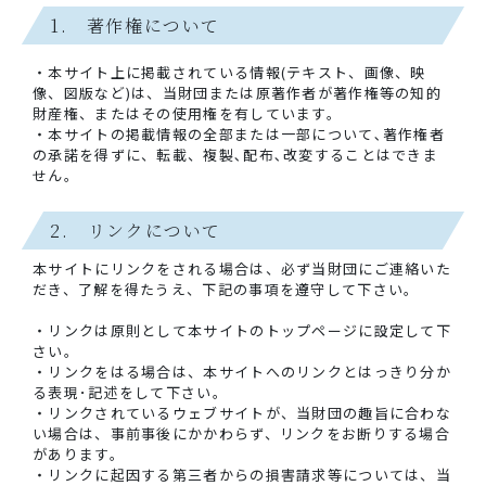
1. 著作権について
・本サイト上に掲載されている情報(テキスト、画像、映
像、図版など)は、当財団または原著作者が著作権等の知的
財産権、またはその使用権を有しています。
・本サイトの掲載情報の全部または一部について､著作権者
の承諾を得ずに、転載、複製､配布､改変することはできま
せん。
2. リンクについて
本サイトにリンクをされる場合は、必ず当財団にご連絡いた
だき、了解を得たうえ、下記の事項を遵守して下さい。
・リンクは原則として本サイトのトップページに設定して下
さい。
・リンクをはる場合は、本サイトへのリンクとはっきり分か
る表現･記述をして下さい。
・リンクされているウェブサイトが、当財団の趣旨に合わな
い場合は、事前事後にかかわらず、リンクをお断りする場合
があります。
・リンクに起因する第三者からの損害請求等については、当